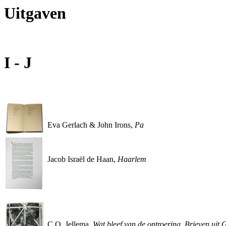
Uitgaven
I - J
Eva Gerlach & John Irons,
Pa
Jacob Israël de Haan,
Haarlem
C.O. Jellema,
Wat bleef van de ontroering. Brieven uit