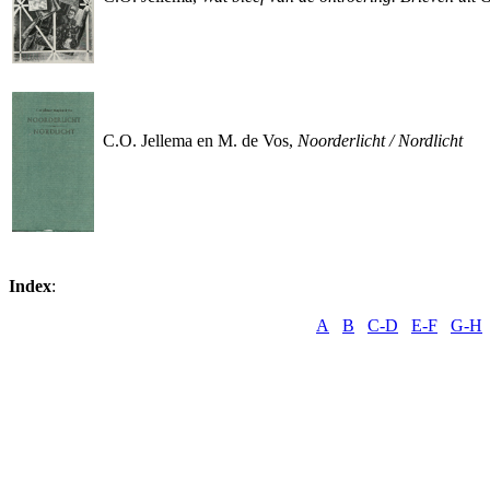
C.O. Jellema en M. de Vos,
Noorderlicht / Nordlicht
Index
:
A
B
C-D
E-F
G-H