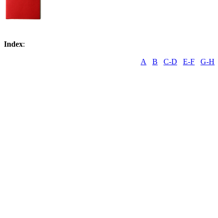
Index
:
A
B
C-D
E-F
G-H